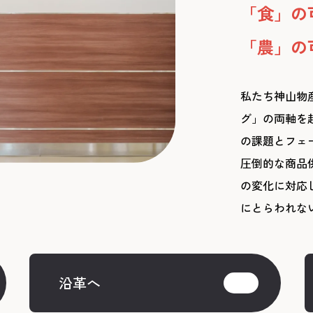
「食」の
「農」の
私たち神山物
グ」の両軸を
の課題とフェ
圧倒的な商品
の変化に対応
にとらわれな
沿革へ